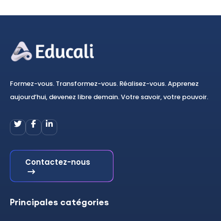
Formation aux examens (BTS, BAC, etc.)
0
Conseils carrière & CV
0
Reprendre ses études
0
Bien-être & santé
0
Alimentation & nutrition
0
Formez-vous. Transformez-vous. Réalisez-vous. Apprenez
aujourd’hui, devenez libre demain. Votre savoir, votre pouvoir.
Yoga & relaxation
0
Développement spirituel
0
Soins naturels & huiles essentielles
0
Réseaux sociaux
0
Contactez-nous
Babafig
0
Facebook
0
Principales catégories
Instagram
0