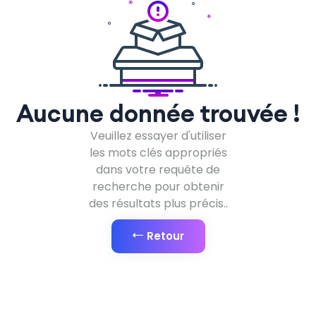
Méditation & pleine conscience
0
Langues & culture
0
Français
0
Anglais
0
Aucune donnée trouvée !
Espagnol
0
Veuillez essayer d'utiliser
Créole réunionnais
0
les mots clés appropriés
dans votre requête de
Langue des signes
0
recherche pour obtenir
des résultats plus précis..
Culture générale
0
Retour
Écriture & storytelling
0
Orientation & reconversion
0
Métiers du digital
0