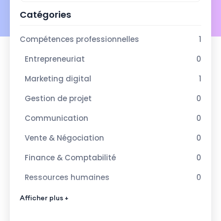
Catégories
Compétences professionnelles
1
Entrepreneuriat
0
Marketing digital
1
Gestion de projet
0
Communication
0
Vente & Négociation
0
Finance & Comptabilité
0
Ressources humaines
0
Droit & Législation
0
Afficher plus +
Technologie & numérique
1