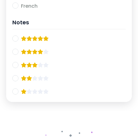
French
Montage vidéo
0
Animation & Motion Design
0
Notes
Illustration digitale
0
Musique & Production sonore
0
Développement personnel
0
Leadership & Influence
0
Prise de parole en public
0
Confiance en soi
0
Gestion du temps & productivité
0
Coaching de vie
0
Intelligence émotionnelle
0